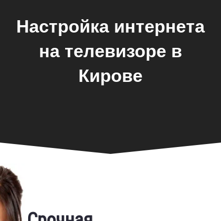
Настройка интернета
на телевизоре в
Кирове
Фирменная гарантия
Срочная